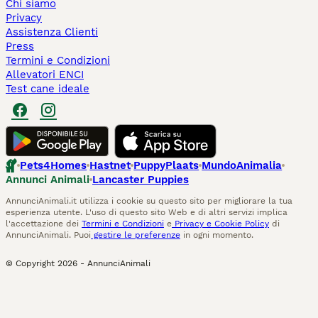
Chi siamo
Privacy
Assistenza Clienti
Press
Termini e Condizioni
Allevatori ENCI
Test cane ideale
Pets4Homes
Hastnet
PuppyPlaats
MundoAnimalia
Annunci Animali
Lancaster Puppies
AnnunciAnimali.it utilizza i cookie su questo sito per migliorare la tua
esperienza utente. L'uso di questo sito Web e di altri servizi implica
l'accettazione dei
Termini e Condizioni
e
Privacy e Cookie Policy
di
AnnunciAnimali. Puoi
gestire le preferenze
in ogni momento.
© Copyright
2026
-
AnnunciAnimali