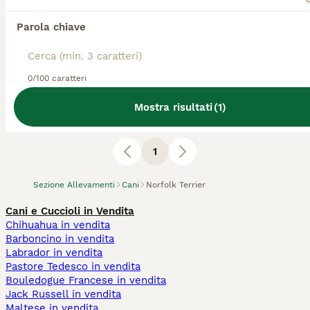
Allevatore Con Affisso
Razza:
Norfolk Terrier
Parola chiave
0
animali disponibili
Umbertide
0/100 caratteri
Piccolo allevamento riconosciuto ENCI e FCI per la
selezione del Norfolk Terrier. Cuccioli saltuariamente
Mostra risultati
(
1
)
disponibili.
1
Sezione Allevamenti
Cani
Norfolk Terrier
Cani e Cuccioli in Vendita
Chihuahua in vendita
Barboncino in vendita
Labrador in vendita
Pastore Tedesco in vendita
Bouledogue Francese in vendita
Jack Russell in vendita
Maltese in vendita