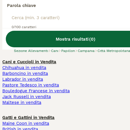
Parola chiave
Abbiamo trovato 0 Allevamento di Papillon,
0/100 caratteri
Portici.
Prova invece a cercare tutti i Cani
Mostra risultati
(
0
)
Sezione Allevamenti
Cani
Papillon
Campania
Città Metropolitana
Cani e Cuccioli in Vendita
Chihuahua in vendita
Barboncino in vendita
Labrador in vendita
Pastore Tedesco in vendita
Bouledogue Francese in vendita
Jack Russell in vendita
Maltese in vendita
Gatti e Gattini in Vendita
Maine Coon in vendita
British in vendita