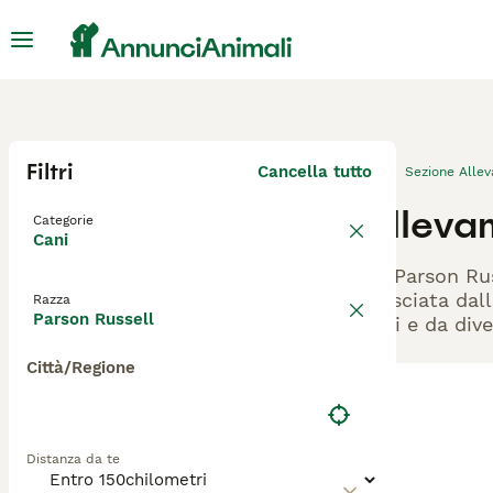
Filtri
Cancella tutto
Sezione Alle
Allevam
Categorie
Cani
Gli Parson Ru
rilasciata dal
Razza
Parson Russell
cani e da dive
Città/Regione
Distanza da te