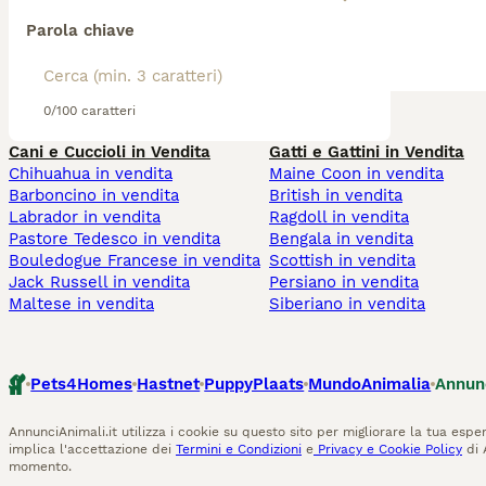
Parola chiave
0/100 caratteri
Cani e Cuccioli in Vendita
Gatti e Gattini in Vendita
Chihuahua in vendita
Maine Coon in vendita
Barboncino in vendita
British in vendita
Labrador in vendita
Ragdoll in vendita
Pastore Tedesco in vendita
Bengala in vendita
Bouledogue Francese in vendita
Scottish in vendita
Jack Russell in vendita
Persiano in vendita
Maltese in vendita
Siberiano in vendita
Pets4Homes
Hastnet
PuppyPlaats
MundoAnimalia
Annun
AnnunciAnimali.it utilizza i cookie su questo sito per migliorare la tua esper
implica l'accettazione dei
Termini e Condizioni
e
Privacy e Cookie Policy
di 
momento.