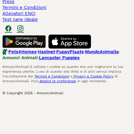
Press
Termini e Condizioni
Allevatori ENCI
Test cane ideale
Pets4Homes
Hastnet
PuppyPlaats
MundoAnimalia
Annunci Animali
Lancaster Puppies
AnnunciAnimali.it utilizza i cookie su questo sito per migliorare la tua
esperienza utente. L'uso di questo sito Web e di altri servizi implica
l'accettazione dei
Termini e Condizioni
e
Privacy e Cookie Policy
di
AnnunciAnimali. Puoi
gestire le preferenze
in ogni momento.
© Copyright
2026
-
AnnunciAnimali