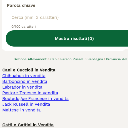
Parola chiave
0/100 caratteri
Abbiamo trovato 0 Allevamento di Parson
Russell, Guspini.
Mostra risultati
(
0
)
Prova invece a cercare tutti i Cani
Sezione Allevamenti
Cani
Parson Russell
Sardegna
Provincia de
Cani e Cuccioli in Vendita
Chihuahua in vendita
Barboncino in vendita
Labrador in vendita
Pastore Tedesco in vendita
Bouledogue Francese in vendita
Jack Russell in vendita
Maltese in vendita
Gatti e Gattini in Vendita