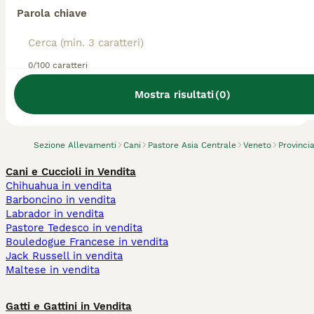
Parola chiave
0/100 caratteri
Abbiamo trovato 0 Allevamento di Pastore
Asia Centrale, San Bonifacio.
Mostra risultati
(
0
)
Prova invece a cercare tutti i Cani
Sezione Allevamenti
Cani
Pastore Asia Centrale
Veneto
Provinci
Cani e Cuccioli in Vendita
Chihuahua in vendita
Barboncino in vendita
Labrador in vendita
Pastore Tedesco in vendita
Bouledogue Francese in vendita
Jack Russell in vendita
Maltese in vendita
Gatti e Gattini in Vendita