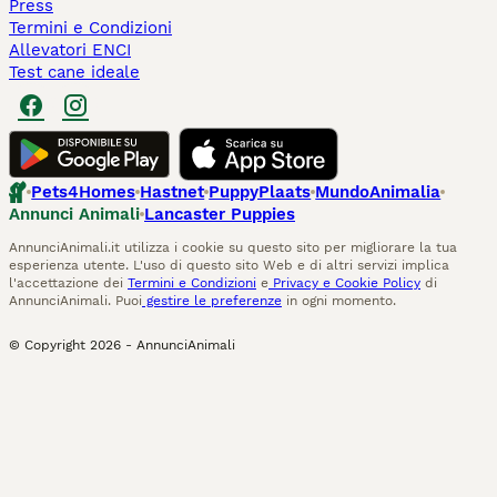
Press
Termini e Condizioni
Allevatori ENCI
Test cane ideale
Pets4Homes
Hastnet
PuppyPlaats
MundoAnimalia
Annunci Animali
Lancaster Puppies
AnnunciAnimali.it utilizza i cookie su questo sito per migliorare la tua
esperienza utente. L'uso di questo sito Web e di altri servizi implica
l'accettazione dei
Termini e Condizioni
e
Privacy e Cookie Policy
di
AnnunciAnimali. Puoi
gestire le preferenze
in ogni momento.
© Copyright
2026
-
AnnunciAnimali