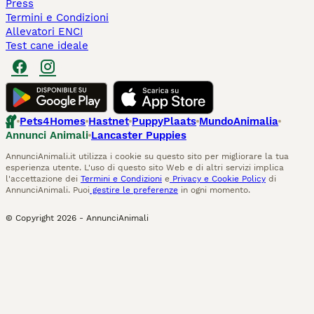
Press
Termini e Condizioni
Allevatori ENCI
Test cane ideale
Pets4Homes
Hastnet
PuppyPlaats
MundoAnimalia
Annunci Animali
Lancaster Puppies
AnnunciAnimali.it utilizza i cookie su questo sito per migliorare la tua
esperienza utente. L'uso di questo sito Web e di altri servizi implica
l'accettazione dei
Termini e Condizioni
e
Privacy e Cookie Policy
di
AnnunciAnimali. Puoi
gestire le preferenze
in ogni momento.
© Copyright
2026
-
AnnunciAnimali