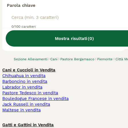
Parola chiave
0/100 caratteri
Abbiamo trovato 0 Allevamento di Pastore
Bergamasco, Moncalieri.
Mostra risultati
(
0
)
Prova invece a cercare tutti i Cani
Sezione Allevamenti
Cani
Pastore Bergamasco
Piemonte
Città M
Cani e Cuccioli in Vendita
Chihuahua in vendita
Barboncino in vendita
Labrador in vendita
Pastore Tedesco in vendita
Bouledogue Francese in vendita
Jack Russell in vendita
Maltese in vendita
Gatti e Gattini in Vendita