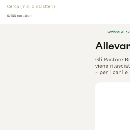
0/100 caratteri
Sezione Alle
Alleva
Gli Pastore B
viene rilascia
- per i cani e