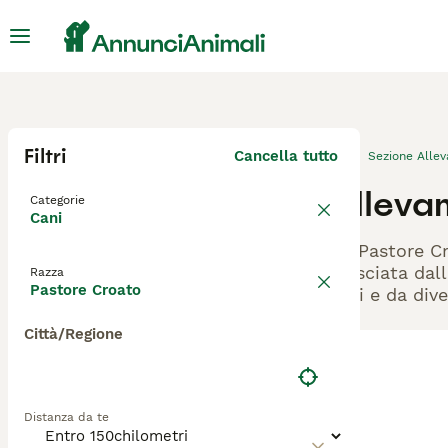
Filtri
Cancella tutto
Sezione Alle
Alleva
Categorie
Cani
Gli Pastore C
rilasciata dal
Razza
Pastore Croato
cani e da dive
Città/Regione
Distanza da te