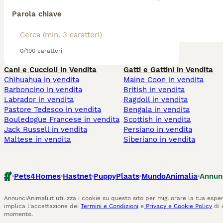
Parola chiave
0/100 caratteri
Cani e Cuccioli in Vendita
Gatti e Gattini in Vendita
Chihuahua in vendita
Maine Coon in vendita
Barboncino in vendita
British in vendita
Labrador in vendita
Ragdoll in vendita
Pastore Tedesco in vendita
Bengala in vendita
Bouledogue Francese in vendita
Scottish in vendita
Jack Russell in vendita
Persiano in vendita
Maltese in vendita
Siberiano in vendita
Pets4Homes
Hastnet
PuppyPlaats
MundoAnimalia
Annun
AnnunciAnimali.it utilizza i cookie su questo sito per migliorare la tua esper
implica l'accettazione dei
Termini e Condizioni
e
Privacy e Cookie Policy
di 
momento.