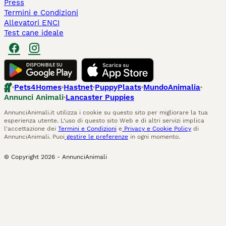
Press
Termini e Condizioni
Allevatori ENCI
Test cane ideale
Pets4Homes
Hastnet
PuppyPlaats
MundoAnimalia
Annunci Animali
Lancaster Puppies
AnnunciAnimali.it utilizza i cookie su questo sito per migliorare la tua
esperienza utente. L'uso di questo sito Web e di altri servizi implica
l'accettazione dei
Termini e Condizioni
e
Privacy e Cookie Policy
di
AnnunciAnimali. Puoi
gestire le preferenze
in ogni momento.
© Copyright
2026
-
AnnunciAnimali