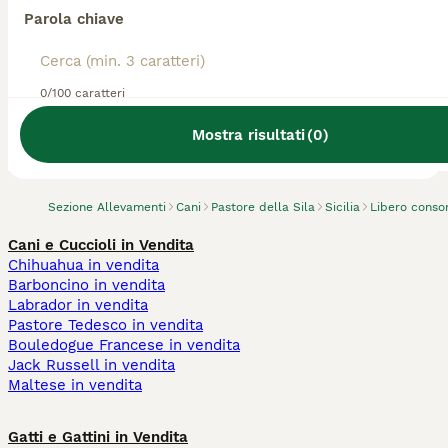
Parola chiave
0/100 caratteri
Abbiamo trovato 0 Allevamento di Pastore
della Sila, Riesi.
Mostra risultati
(
0
)
Prova invece a cercare tutti i Cani
Sezione Allevamenti
Cani
Pastore della Sila
Sicilia
Libero consor
Cani e Cuccioli in Vendita
Chihuahua in vendita
Barboncino in vendita
Labrador in vendita
Pastore Tedesco in vendita
Bouledogue Francese in vendita
Jack Russell in vendita
Maltese in vendita
Gatti e Gattini in Vendita