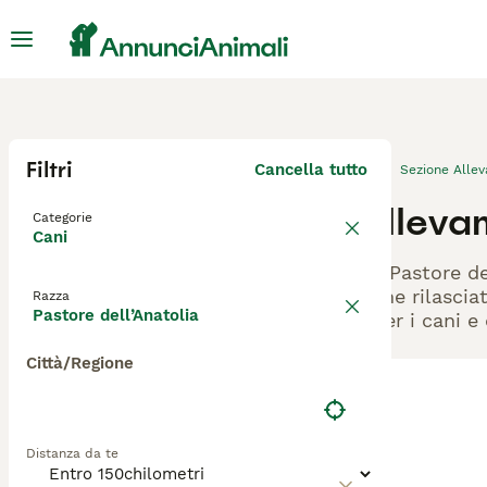
Filtri
Cancella tutto
Sezione Alle
Allevam
Categorie
Cani
Gli Pastore de
viene rilascia
Razza
Pastore dell’Anatolia
- per i cani e
Città/Regione
Distanza da te