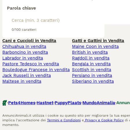
Parola chiave
0/100 caratteri
Cani e Cuccioli in Vendita
Gatti e Gattini in Vendita
Chihuahua in vendita
Maine Coon in vendita
Barboncino in vendita
British in vendita
Labrador in vendita
Ragdoll in vendita
Pastore Tedesco in vendita
Bengala in vendita
Bouledogue Francese in vendita
Scottish in vendita
Jack Russell in vendita
Persiano in vendita
Maltese in vendita
Siberiano in vendita
Pets4Homes
Hastnet
PuppyPlaats
MundoAnimalia
Annun
AnnunciAnimali.it utilizza i cookie su questo sito per migliorare la tua esper
implica l'accettazione dei
Termini e Condizioni
e
Privacy e Cookie Policy
di 
momento.