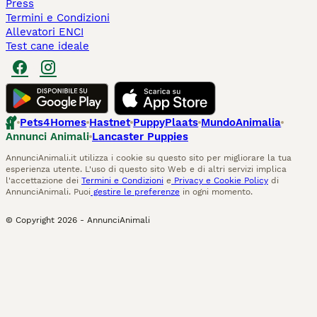
Press
Termini e Condizioni
Allevatori ENCI
Test cane ideale
Pets4Homes
Hastnet
PuppyPlaats
MundoAnimalia
Annunci Animali
Lancaster Puppies
AnnunciAnimali.it utilizza i cookie su questo sito per migliorare la tua
esperienza utente. L'uso di questo sito Web e di altri servizi implica
l'accettazione dei
Termini e Condizioni
e
Privacy e Cookie Policy
di
AnnunciAnimali. Puoi
gestire le preferenze
in ogni momento.
© Copyright
2026
-
AnnunciAnimali