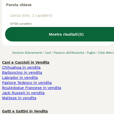
Parola chiave
0/100 caratteri
Abbiamo trovato 0 Allevamento di Pastore
dell’Anatolia, Bitonto.
Mostra risultati
(
0
)
Prova invece a cercare tutti i Cani
Sezione Allevamenti
Cani
Pastore dell’Anatolia
Puglia
Città Metr
Cani e Cuccioli in Vendita
Chihuahua in vendita
Barboncino in vendita
Labrador in vendita
Pastore Tedesco in vendita
Bouledogue Francese in vendita
Jack Russell in vendita
Maltese in vendita
Gatti e Gattini in Vendita