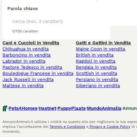
Parola chiave
0/100 caratteri
Cani e Cuccioli in Vendita
Gatti e Gattini in Vendita
Chihuahua in vendita
Maine Coon in vendita
Barboncino in vendita
British in vendita
Labrador in vendita
Ragdoll in vendita
Pastore Tedesco in vendita
Bengala in vendita
Bouledogue Francese in vendita
Scottish in vendita
Jack Russell in vendita
Persiano in vendita
Maltese in vendita
Siberiano in vendita
Pets4Homes
Hastnet
PuppyPlaats
MundoAnimalia
Annun
AnnunciAnimali.it utilizza i cookie su questo sito per migliorare la tua esper
implica l'accettazione dei
Termini e Condizioni
e
Privacy e Cookie Policy
di 
momento.