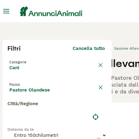
Filtri
Cancella tutto
Sezione Alle
Alleva
Categorie
Cani
Gli Pastore O
rilasciata dal
Razza
Pastore Olandese
cani e da dive
Città/Regione
Distanza da te