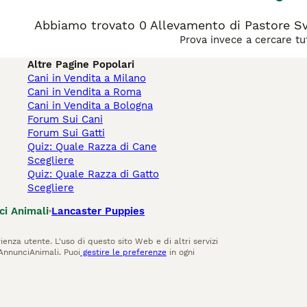
Abbiamo trovato 0 Allevamento di Pastore Svi
Prova invece a cercare tut
Altre Pagine Popolari
Cani in Vendita a Milano
Cani in Vendita a Roma
Cani in Vendita a Bologna
Forum Sui Cani
Forum Sui Gatti
Quiz: Quale Razza di Cane
Scegliere
Quiz: Quale Razza di Gatto
Scegliere
ci Animali
Lancaster Puppies
ienza utente. L'uso di questo sito Web e di altri servizi
AnnunciAnimali. Puoi
gestire le preferenze
in ogni