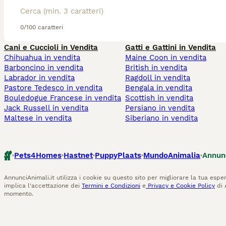
0/100 caratteri
Cani e Cuccioli in Vendita
Gatti e Gattini in Vendita
Chihuahua in vendita
Maine Coon in vendita
Barboncino in vendita
British in vendita
Labrador in vendita
Ragdoll in vendita
Pastore Tedesco in vendita
Bengala in vendita
Bouledogue Francese in vendita
Scottish in vendita
Jack Russell in vendita
Persiano in vendita
Maltese in vendita
Siberiano in vendita
Pets4Homes
Hastnet
PuppyPlaats
MundoAnimalia
Annun
AnnunciAnimali.it utilizza i cookie su questo sito per migliorare la tua esper
implica l'accettazione dei
Termini e Condizioni
e
Privacy e Cookie Policy
di 
momento.