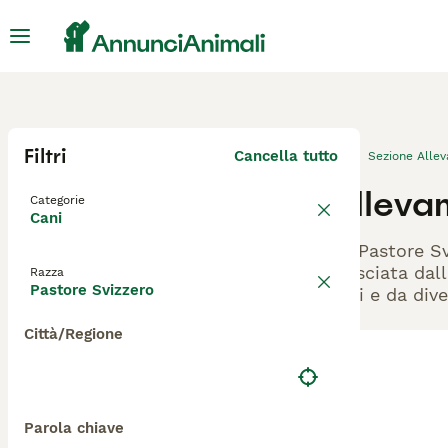
Filtri
Cancella tutto
Sezione Alle
Alleva
Categorie
Cani
Gli Pastore S
rilasciata dal
Razza
Pastore Svizzero
cani e da dive
Città/Regione
Parola chiave