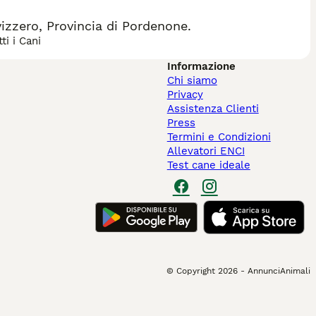
zzero, Provincia di Pordenone.
ti i Cani
Informazione
Chi siamo
Privacy
Assistenza Clienti
Press
Termini e Condizioni
Allevatori ENCI
Test cane ideale
© Copyright
2026
-
AnnunciAnimali