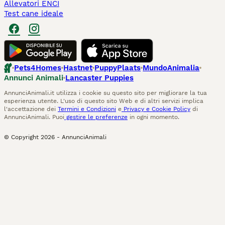
Allevatori ENCI
Test cane ideale
Pets4Homes
Hastnet
PuppyPlaats
MundoAnimalia
Annunci Animali
Lancaster Puppies
AnnunciAnimali.it utilizza i cookie su questo sito per migliorare la tua
esperienza utente. L'uso di questo sito Web e di altri servizi implica
l'accettazione dei
Termini e Condizioni
e
Privacy e Cookie Policy
di
AnnunciAnimali. Puoi
gestire le preferenze
in ogni momento.
© Copyright
2026
-
AnnunciAnimali