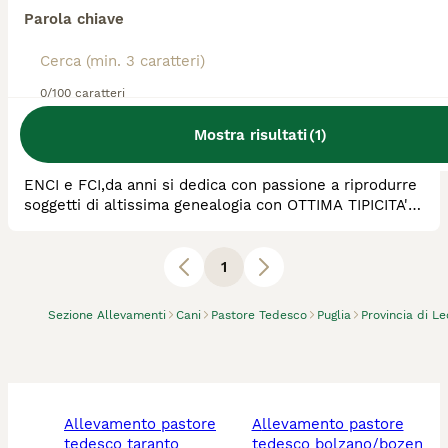
Parola chiave
Allevatore Con Affisso
Razza:
Pastore Tedesco, Lupo
Cecoslovacco
0/100 caratteri
0
animali disponibili
Salve
Mostra risultati
(
1
)
Allevamento amatoriale "dell' Arenuse" riconosciuto
ENCI e FCI,da anni si dedica con passione a riprodurre
soggetti di altissima genealogia con OTTIMA TIPICITA'
DI RAZZA.
1
Sezione Allevamenti
Cani
Pastore Tedesco
Puglia
Provincia di L
allevamento pastore
allevamento pastore
tedesco taranto
tedesco bolzano/bozen