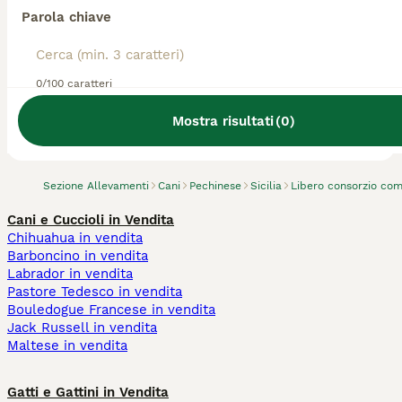
Parola chiave
0/100 caratteri
Abbiamo trovato 0 Allevamento di Pechinese,
Ribera.
Mostra risultati
(
0
)
Prova invece a cercare tutti i Cani
Sezione Allevamenti
Cani
Pechinese
Sicilia
Libero consorzio com
Cani e Cuccioli in Vendita
Chihuahua in vendita
Barboncino in vendita
Labrador in vendita
Pastore Tedesco in vendita
Bouledogue Francese in vendita
Jack Russell in vendita
Maltese in vendita
Gatti e Gattini in Vendita