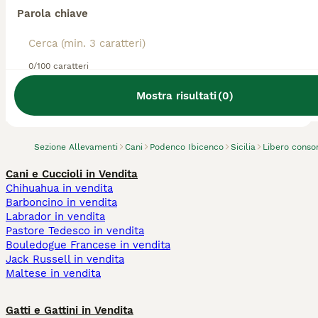
Parola chiave
0/100 caratteri
Abbiamo trovato 0 Allevamento di Podenco
Ibicenco, Ribera.
Mostra risultati
(
0
)
Prova invece a cercare tutti i Cani
Sezione Allevamenti
Cani
Podenco Ibicenco
Sicilia
Libero conso
Cani e Cuccioli in Vendita
Chihuahua in vendita
Barboncino in vendita
Labrador in vendita
Pastore Tedesco in vendita
Bouledogue Francese in vendita
Jack Russell in vendita
Maltese in vendita
Gatti e Gattini in Vendita