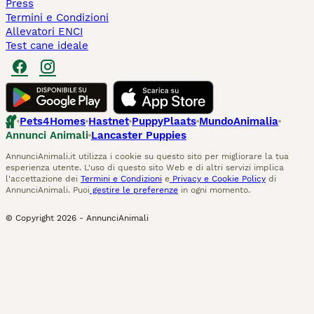
Press
Termini e Condizioni
Allevatori ENCI
Test cane ideale
Pets4Homes
Hastnet
PuppyPlaats
MundoAnimalia
Annunci Animali
Lancaster Puppies
AnnunciAnimali.it utilizza i cookie su questo sito per migliorare la tua
esperienza utente. L'uso di questo sito Web e di altri servizi implica
l'accettazione dei
Termini e Condizioni
e
Privacy e Cookie Policy
di
AnnunciAnimali. Puoi
gestire le preferenze
in ogni momento.
© Copyright
2026
-
AnnunciAnimali