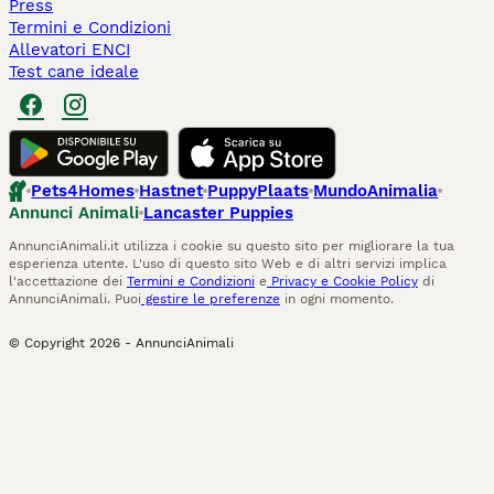
Press
Termini e Condizioni
Allevatori ENCI
Test cane ideale
Pets4Homes
Hastnet
PuppyPlaats
MundoAnimalia
Annunci Animali
Lancaster Puppies
AnnunciAnimali.it utilizza i cookie su questo sito per migliorare la tua
esperienza utente. L'uso di questo sito Web e di altri servizi implica
l'accettazione dei
Termini e Condizioni
e
Privacy e Cookie Policy
di
AnnunciAnimali. Puoi
gestire le preferenze
in ogni momento.
© Copyright
2026
-
AnnunciAnimali