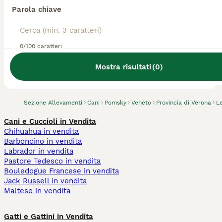
Parola chiave
0/100 caratteri
Abbiamo trovato 0 Allevamento di Pomsky,
Legnago.
Mostra risultati
(
0
)
Prova invece a cercare tutti i Cani
Sezione Allevamenti
Cani
Pomsky
Veneto
Provincia di Verona
L
Cani e Cuccioli in Vendita
Chihuahua in vendita
Barboncino in vendita
Labrador in vendita
Pastore Tedesco in vendita
Bouledogue Francese in vendita
Jack Russell in vendita
Maltese in vendita
Gatti e Gattini in Vendita