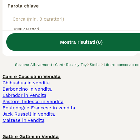
Parola chiave
0/100 caratteri
Abbiamo trovato 0 Allevamento di Russkiy
Toy, Ribera.
Mostra risultati
(
0
)
Prova invece a cercare tutti i Cani
Sezione Allevamenti
Cani
Russkiy Toy
Sicilia
Libero consorzio co
Cani e Cuccioli in Vendita
Chihuahua in vendita
Barboncino in vendita
Labrador in vendita
Pastore Tedesco in vendita
Bouledogue Francese in vendita
Jack Russell in vendita
Maltese in vendita
Gatti e Gattini in Vendita