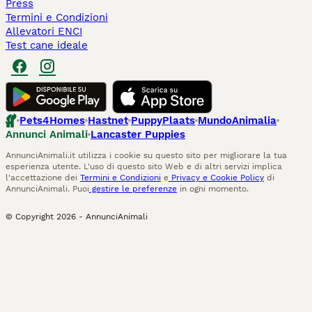
Press
Termini e Condizioni
Allevatori ENCI
Test cane ideale
Pets4Homes
Hastnet
PuppyPlaats
MundoAnimalia
Annunci Animali
Lancaster Puppies
AnnunciAnimali.it utilizza i cookie su questo sito per migliorare la tua
esperienza utente. L'uso di questo sito Web e di altri servizi implica
l'accettazione dei
Termini e Condizioni
e
Privacy e Cookie Policy
di
AnnunciAnimali. Puoi
gestire le preferenze
in ogni momento.
© Copyright
2026
-
AnnunciAnimali