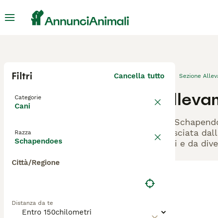
Filtri
Cancella tutto
Sezione Alle
Alleva
Categorie
Cani
Gli Schapendo
rilasciata dal
Razza
Schapendoes
cani e da dive
Città/Regione
Distanza da te