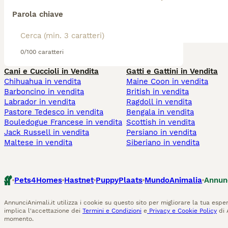
Parola chiave
0/100 caratteri
Cani e Cuccioli in Vendita
Gatti e Gattini in Vendita
Chihuahua in vendita
Maine Coon in vendita
Barboncino in vendita
British in vendita
Labrador in vendita
Ragdoll in vendita
Pastore Tedesco in vendita
Bengala in vendita
Bouledogue Francese in vendita
Scottish in vendita
Jack Russell in vendita
Persiano in vendita
Maltese in vendita
Siberiano in vendita
Pets4Homes
Hastnet
PuppyPlaats
MundoAnimalia
Annun
AnnunciAnimali.it utilizza i cookie su questo sito per migliorare la tua esper
implica l'accettazione dei
Termini e Condizioni
e
Privacy e Cookie Policy
di 
momento.