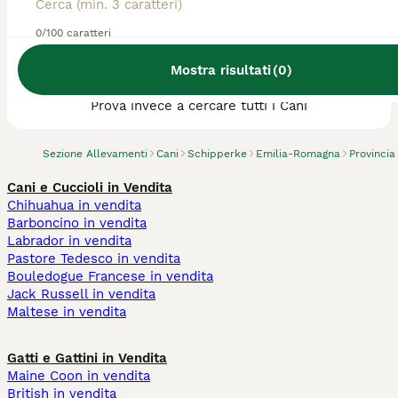
0/100 caratteri
Abbiamo trovato 0 Allevamento di
Mostra risultati
(
0
)
Schipperke, Forlimpopoli.
Prova invece a cercare tutti i Cani
Sezione Allevamenti
Cani
Schipperke
Emilia-Romagna
Provincia
Cani e Cuccioli in Vendita
Chihuahua in vendita
Barboncino in vendita
Labrador in vendita
Pastore Tedesco in vendita
Bouledogue Francese in vendita
Jack Russell in vendita
Maltese in vendita
Gatti e Gattini in Vendita
Maine Coon in vendita
British in vendita