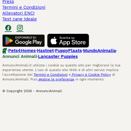
Press
Termini e Condizioni
Allevatori ENCI
Test cane ideale
Pets4Homes
Hastnet
PuppyPlaats
MundoAnimalia
Annunci Animali
Lancaster Puppies
AnnunciAnimali.it utilizza i cookie su questo sito per migliorare la tua
esperienza utente. L'uso di questo sito Web e di altri servizi implica
l'accettazione dei
Termini e Condizioni
e
Privacy e Cookie Policy
di
AnnunciAnimali. Puoi
gestire le preferenze
in ogni momento.
© Copyright
2026
-
AnnunciAnimali