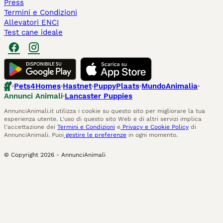
Press
Termini e Condizioni
Allevatori ENCI
Test cane ideale
Pets4Homes
Hastnet
PuppyPlaats
MundoAnimalia
Annunci Animali
Lancaster Puppies
AnnunciAnimali.it utilizza i cookie su questo sito per migliorare la tua
esperienza utente. L'uso di questo sito Web e di altri servizi implica
l'accettazione dei
Termini e Condizioni
e
Privacy e Cookie Policy
di
AnnunciAnimali. Puoi
gestire le preferenze
in ogni momento.
© Copyright
2026
-
AnnunciAnimali