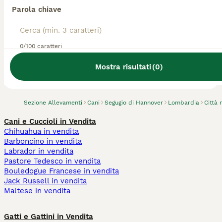
Parola chiave
0/100 caratteri
Abbiamo trovato 0 Allevamento di Segugio di
Hannover, Paullo.
Mostra risultati
(
0
)
Prova invece a cercare tutti i Cani
Sezione Allevamenti
Cani
Segugio di Hannover
Lombardia
Città 
Cani e Cuccioli in Vendita
Chihuahua in vendita
Barboncino in vendita
Labrador in vendita
Pastore Tedesco in vendita
Bouledogue Francese in vendita
Jack Russell in vendita
Maltese in vendita
Gatti e Gattini in Vendita