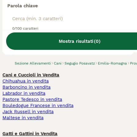
Parola chiave
0/100 caratteri
Abbiamo trovato 0 Allevamento di Segugio
Posavatz, Forlimpopoli.
Mostra risultati
(
0
)
Prova invece a cercare tutti i Cani
Sezione Allevamenti
Cani
Segugio Posavatz
Emilia-Romagna
Pro
Cani e Cuccioli in Vendita
Chihuahua in vendita
Barboncino in vendita
Labrador in vendita
Pastore Tedesco in vendita
Bouledogue Francese in vendita
Jack Russell in vendita
Maltese in vendita
Gatti e Gattini in Vendita