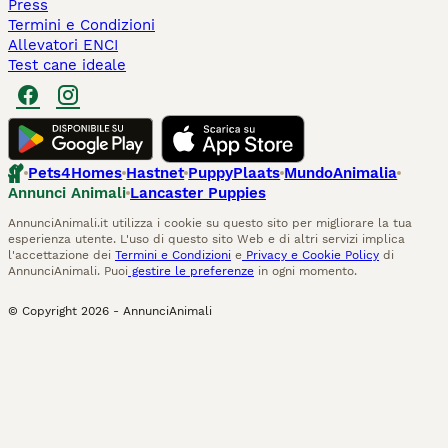
Press
Termini e Condizioni
Allevatori ENCI
Test cane ideale
Pets4Homes
Hastnet
PuppyPlaats
MundoAnimalia
Annunci Animali
Lancaster Puppies
AnnunciAnimali.it utilizza i cookie su questo sito per migliorare la tua
esperienza utente. L'uso di questo sito Web e di altri servizi implica
l'accettazione dei
Termini e Condizioni
e
Privacy e Cookie Policy
di
AnnunciAnimali. Puoi
gestire le preferenze
in ogni momento.
© Copyright
2026
-
AnnunciAnimali