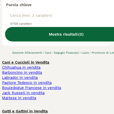
Parola chiave
0/100 caratteri
Abbiamo trovato 0 Allevamento di Segugio
Posavatz, Priverno.
Mostra risultati
(
0
)
Prova invece a cercare tutti i Cani
Sezione Allevamenti
Cani
Segugio Posavatz
Lazio
Provincia di La
Cani e Cuccioli in Vendita
Chihuahua in vendita
Barboncino in vendita
Labrador in vendita
Pastore Tedesco in vendita
Bouledogue Francese in vendita
Jack Russell in vendita
Maltese in vendita
Gatti e Gattini in Vendita