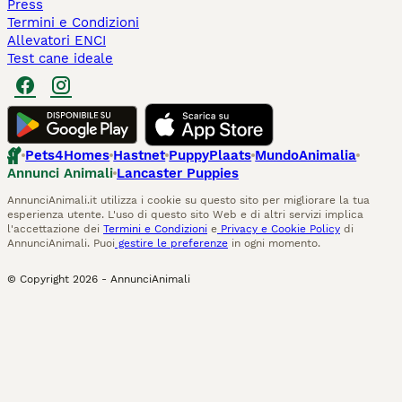
Press
Termini e Condizioni
Allevatori ENCI
Test cane ideale
Pets4Homes
Hastnet
PuppyPlaats
MundoAnimalia
Annunci Animali
Lancaster Puppies
AnnunciAnimali.it utilizza i cookie su questo sito per migliorare la tua
esperienza utente. L'uso di questo sito Web e di altri servizi implica
l'accettazione dei
Termini e Condizioni
e
Privacy e Cookie Policy
di
AnnunciAnimali. Puoi
gestire le preferenze
in ogni momento.
© Copyright
2026
-
AnnunciAnimali