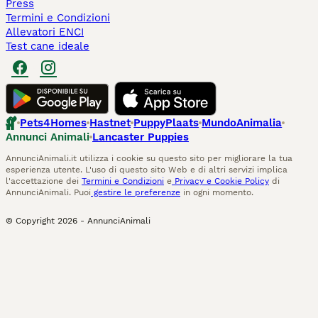
Press
Termini e Condizioni
Allevatori ENCI
Test cane ideale
Pets4Homes
Hastnet
PuppyPlaats
MundoAnimalia
Annunci Animali
Lancaster Puppies
AnnunciAnimali.it utilizza i cookie su questo sito per migliorare la tua
esperienza utente. L'uso di questo sito Web e di altri servizi implica
l'accettazione dei
Termini e Condizioni
e
Privacy e Cookie Policy
di
AnnunciAnimali. Puoi
gestire le preferenze
in ogni momento.
© Copyright
2026
-
AnnunciAnimali