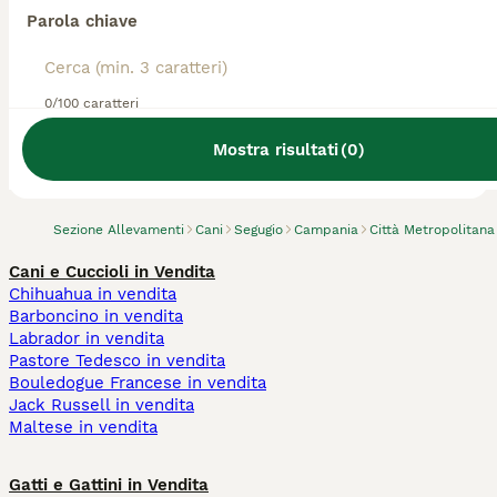
Parola chiave
0/100 caratteri
Abbiamo trovato 0 Allevamento di Segugio,
Afragola.
Mostra risultati
(
0
)
Prova invece a cercare tutti i Cani
Sezione Allevamenti
Cani
Segugio
Campania
Città Metropolitana
Cani e Cuccioli in Vendita
Chihuahua in vendita
Barboncino in vendita
Labrador in vendita
Pastore Tedesco in vendita
Bouledogue Francese in vendita
Jack Russell in vendita
Maltese in vendita
Gatti e Gattini in Vendita