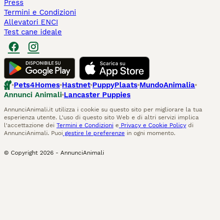
Press
Termini e Condizioni
Allevatori ENCI
Test cane ideale
Pets4Homes
Hastnet
PuppyPlaats
MundoAnimalia
Annunci Animali
Lancaster Puppies
AnnunciAnimali.it utilizza i cookie su questo sito per migliorare la tua
esperienza utente. L'uso di questo sito Web e di altri servizi implica
l'accettazione dei
Termini e Condizioni
e
Privacy e Cookie Policy
di
AnnunciAnimali. Puoi
gestire le preferenze
in ogni momento.
© Copyright
2026
-
AnnunciAnimali