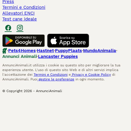
Press
Termini e Condizioni
Allevatori ENCI
Test cane ideale
Pets4Homes
Hastnet
PuppyPlaats
MundoAnimalia
Annunci Animali
Lancaster Puppies
AnnunciAnimali.it utilizza i cookie su questo sito per migliorare la tua
esperienza utente. L'uso di questo sito Web e di altri servizi implica
l'accettazione dei
Termini e Condizioni
e
Privacy e Cookie Policy
di
AnnunciAnimali. Puoi
gestire le preferenze
in ogni momento.
© Copyright
2026
-
AnnunciAnimali