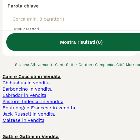
Parola chiave
0/100 caratteri
Abbiamo trovato 0 Allevamento di Setter
Gordon, Portici.
Mostra risultati
(
0
)
Prova invece a cercare tutti i Cani
Sezione Allevamenti
Cani
Setter Gordon
Campania
Città Metrop
Cani e Cuccioli in Vendita
Chihuahua in vendita
Barboncino in vendita
Labrador in vendita
Pastore Tedesco in vendita
Bouledogue Francese in vendita
Jack Russell in vendita
Maltese in vendita
Gatti e Gattini in Vendita