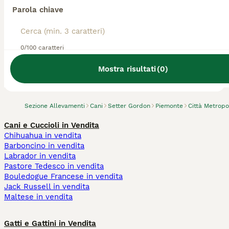
Parola chiave
0/100 caratteri
Abbiamo trovato 0 Allevamento di Setter
Gordon, Moncalieri.
Mostra risultati
(
0
)
Prova invece a cercare tutti i Cani
Sezione Allevamenti
Cani
Setter Gordon
Piemonte
Città Metropo
Cani e Cuccioli in Vendita
Chihuahua in vendita
Barboncino in vendita
Labrador in vendita
Pastore Tedesco in vendita
Bouledogue Francese in vendita
Jack Russell in vendita
Maltese in vendita
Gatti e Gattini in Vendita