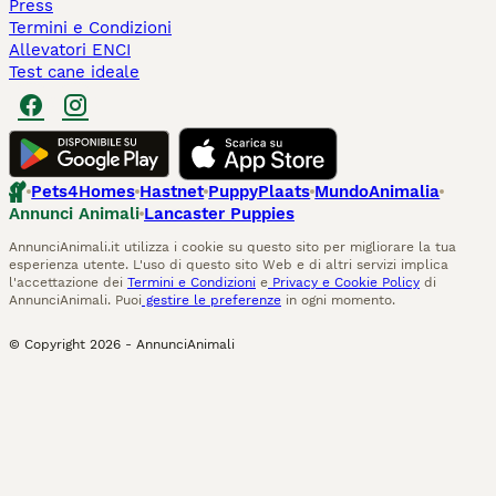
Press
Termini e Condizioni
Allevatori ENCI
Test cane ideale
Pets4Homes
Hastnet
PuppyPlaats
MundoAnimalia
Annunci Animali
Lancaster Puppies
AnnunciAnimali.it utilizza i cookie su questo sito per migliorare la tua
esperienza utente. L'uso di questo sito Web e di altri servizi implica
l'accettazione dei
Termini e Condizioni
e
Privacy e Cookie Policy
di
AnnunciAnimali. Puoi
gestire le preferenze
in ogni momento.
© Copyright
2026
-
AnnunciAnimali