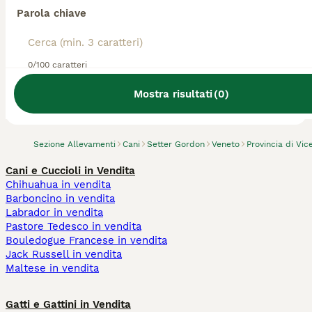
Parola chiave
0/100 caratteri
Abbiamo trovato 0 Allevamento di Setter
Gordon, Vicenza.
Mostra risultati
(
0
)
Prova invece a cercare tutti i Cani
Sezione Allevamenti
Cani
Setter Gordon
Veneto
Provincia di Vic
Cani e Cuccioli in Vendita
Chihuahua in vendita
Barboncino in vendita
Labrador in vendita
Pastore Tedesco in vendita
Bouledogue Francese in vendita
Jack Russell in vendita
Maltese in vendita
Gatti e Gattini in Vendita