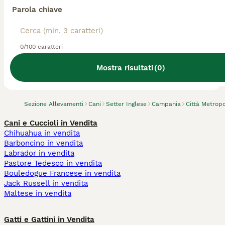
Parola chiave
0/100 caratteri
Abbiamo trovato 0 Allevamento di Setter
Inglese, Afragola.
Mostra risultati
(
0
)
Prova invece a cercare tutti i Cani
Sezione Allevamenti
Cani
Setter Inglese
Campania
Città Metropo
Cani e Cuccioli in Vendita
Chihuahua in vendita
Barboncino in vendita
Labrador in vendita
Pastore Tedesco in vendita
Bouledogue Francese in vendita
Jack Russell in vendita
Maltese in vendita
Gatti e Gattini in Vendita