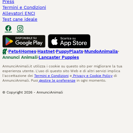
Press
Termini e Condizioni
Allevatori ENCI
Test cane ideale
Pets4Homes
Hastnet
PuppyPlaats
MundoAnimalia
Annunci Animali
Lancaster Puppies
AnnunciAnimali.it utilizza i cookie su questo sito per migliorare la tua
esperienza utente. L'uso di questo sito Web e di altri servizi implica
l'accettazione dei
Termini e Condizioni
e
Privacy e Cookie Policy
di
AnnunciAnimali. Puoi
gestire le preferenze
in ogni momento.
© Copyright
2026
-
AnnunciAnimali