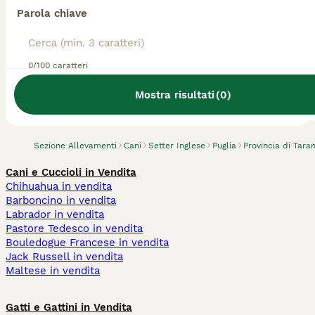
Parola chiave
0/100 caratteri
Abbiamo trovato 0 Allevamento di Setter
Inglese, Laterza.
Mostra risultati
(
0
)
Prova invece a cercare tutti i Cani
Sezione Allevamenti
Cani
Setter Inglese
Puglia
Provincia di Tara
Cani e Cuccioli in Vendita
Chihuahua in vendita
Barboncino in vendita
Labrador in vendita
Pastore Tedesco in vendita
Bouledogue Francese in vendita
Jack Russell in vendita
Maltese in vendita
Gatti e Gattini in Vendita