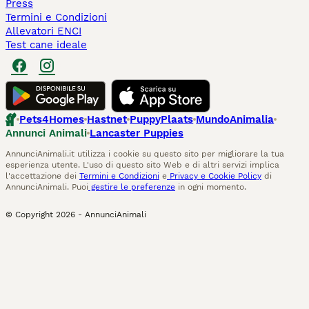
Press
Termini e Condizioni
Allevatori ENCI
Test cane ideale
Pets4Homes
Hastnet
PuppyPlaats
MundoAnimalia
Annunci Animali
Lancaster Puppies
AnnunciAnimali.it utilizza i cookie su questo sito per migliorare la tua
esperienza utente. L'uso di questo sito Web e di altri servizi implica
l'accettazione dei
Termini e Condizioni
e
Privacy e Cookie Policy
di
AnnunciAnimali. Puoi
gestire le preferenze
in ogni momento.
© Copyright
2026
-
AnnunciAnimali