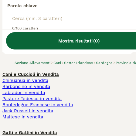
Parola chiave
0/100 caratteri
Abbiamo trovato 0 Allevamento di Setter
Irlandese, Guspini.
Mostra risultati
(
0
)
Prova invece a cercare tutti i Cani
Sezione Allevamenti
Cani
Setter Irlandese
Sardegna
Provincia 
Cani e Cuccioli in Vendita
Chihuahua in vendita
Barboncino in vendita
Labrador in vendita
Pastore Tedesco in vendita
Bouledogue Francese in vendita
Jack Russell in vendita
Maltese in vendita
Gatti e Gattini in Vendita