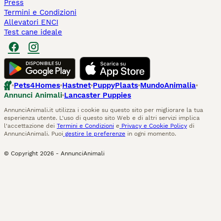
Press
Termini e Condizioni
Allevatori ENCI
Test cane ideale
Pets4Homes
Hastnet
PuppyPlaats
MundoAnimalia
Annunci Animali
Lancaster Puppies
AnnunciAnimali.it utilizza i cookie su questo sito per migliorare la tua
esperienza utente. L'uso di questo sito Web e di altri servizi implica
l'accettazione dei
Termini e Condizioni
e
Privacy e Cookie Policy
di
AnnunciAnimali. Puoi
gestire le preferenze
in ogni momento.
© Copyright
2026
-
AnnunciAnimali