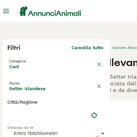
Filtri
Cancella tutto
Sezione Alle
Allevam
Categorie
Cani
Gli Setter Ir
rilasciata dal
Razza
Setter Irlandese
cani e da dive
Città/Regione
Distanza da te