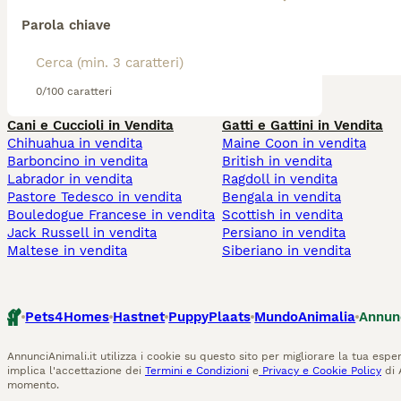
Parola chiave
0/100 caratteri
Cani e Cuccioli in Vendita
Gatti e Gattini in Vendita
Chihuahua in vendita
Maine Coon in vendita
Barboncino in vendita
British in vendita
Labrador in vendita
Ragdoll in vendita
Pastore Tedesco in vendita
Bengala in vendita
Bouledogue Francese in vendita
Scottish in vendita
Jack Russell in vendita
Persiano in vendita
Maltese in vendita
Siberiano in vendita
Pets4Homes
Hastnet
PuppyPlaats
MundoAnimalia
Annun
AnnunciAnimali.it utilizza i cookie su questo sito per migliorare la tua esper
implica l'accettazione dei
Termini e Condizioni
e
Privacy e Cookie Policy
di 
momento.