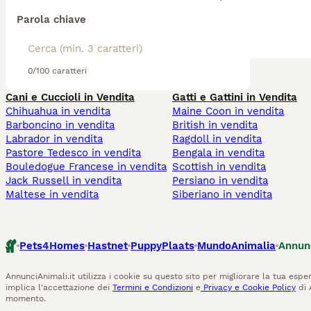
Parola chiave
0/100 caratteri
Cani e Cuccioli in Vendita
Gatti e Gattini in Vendita
Chihuahua in vendita
Maine Coon in vendita
Barboncino in vendita
British in vendita
Labrador in vendita
Ragdoll in vendita
Pastore Tedesco in vendita
Bengala in vendita
Bouledogue Francese in vendita
Scottish in vendita
Jack Russell in vendita
Persiano in vendita
Maltese in vendita
Siberiano in vendita
Pets4Homes
Hastnet
PuppyPlaats
MundoAnimalia
Annun
AnnunciAnimali.it utilizza i cookie su questo sito per migliorare la tua esper
implica l'accettazione dei
Termini e Condizioni
e
Privacy e Cookie Policy
di 
momento.