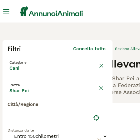
Filtri
Cancella tutto
Sezione Alle
Allevam
Categorie
Cani
Gli Shar Pei a
dalla Federazi
Razza
Shar Pei
diverse Associ
Città/Regione
Distanza da te