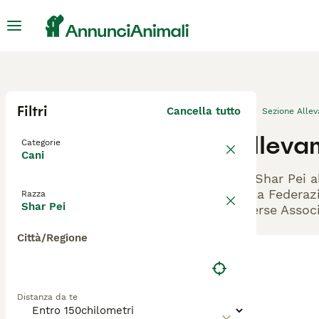
Filtri
Cancella tutto
Sezione Alle
Alleva
Categorie
Cani
Gli Shar Pei a
dalla Federazi
Razza
Shar Pei
diverse Associ
Città/Regione
Distanza da te