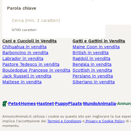
Parola chiave
0/100 caratteri
Cani e Cuccioli in Vendita
Gatti e Gattini in Vendita
Chihuahua in vendita
Maine Coon in vendita
Barboncino in vendita
British in vendita
Labrador in vendita
Ragdoll in vendita
Pastore Tedesco in vendita
Bengala in vendita
Bouledogue Francese in vendita
Scottish in vendita
Jack Russell in vendita
Persiano in vendita
Maltese in vendita
Siberiano in vendita
Pets4Homes
Hastnet
PuppyPlaats
MundoAnimalia
Annun
AnnunciAnimali.it utilizza i cookie su questo sito per migliorare la tua esper
implica l'accettazione dei
Termini e Condizioni
e
Privacy e Cookie Policy
di 
momento.