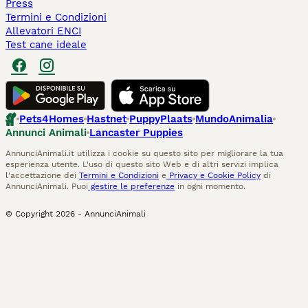
Press
Termini e Condizioni
Allevatori ENCI
Test cane ideale
Pets4Homes
Hastnet
PuppyPlaats
MundoAnimalia
Annunci Animali
Lancaster Puppies
AnnunciAnimali.it utilizza i cookie su questo sito per migliorare la tua
esperienza utente. L'uso di questo sito Web e di altri servizi implica
l'accettazione dei
Termini e Condizioni
e
Privacy e Cookie Policy
di
AnnunciAnimali. Puoi
gestire le preferenze
in ogni momento.
© Copyright
2026
-
AnnunciAnimali