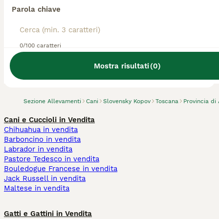
Parola chiave
0/100 caratteri
Abbiamo trovato 0 Allevamento di Slovensky
Kopov, Bucine.
Mostra risultati
(
0
)
Prova invece a cercare tutti i Cani
Sezione Allevamenti
Cani
Slovensky Kopov
Toscana
Provincia di
Cani e Cuccioli in Vendita
Chihuahua in vendita
Barboncino in vendita
Labrador in vendita
Pastore Tedesco in vendita
Bouledogue Francese in vendita
Jack Russell in vendita
Maltese in vendita
Gatti e Gattini in Vendita