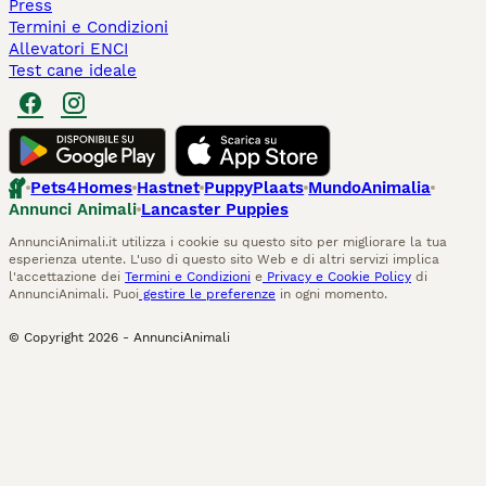
Press
Termini e Condizioni
Allevatori ENCI
Test cane ideale
Pets4Homes
Hastnet
PuppyPlaats
MundoAnimalia
Annunci Animali
Lancaster Puppies
AnnunciAnimali.it utilizza i cookie su questo sito per migliorare la tua
esperienza utente. L'uso di questo sito Web e di altri servizi implica
l'accettazione dei
Termini e Condizioni
e
Privacy e Cookie Policy
di
AnnunciAnimali. Puoi
gestire le preferenze
in ogni momento.
© Copyright
2026
-
AnnunciAnimali