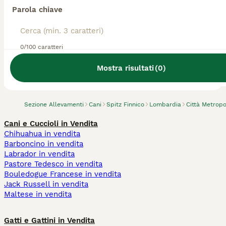
Parola chiave
0/100 caratteri
Abbiamo trovato 0 Allevamento di Spitz
Finnico, Inzago.
Mostra risultati
(
0
)
Prova invece a cercare tutti i Cani
Sezione Allevamenti
Cani
Spitz Finnico
Lombardia
Città Metropo
Cani e Cuccioli in Vendita
Chihuahua in vendita
Barboncino in vendita
Labrador in vendita
Pastore Tedesco in vendita
Bouledogue Francese in vendita
Jack Russell in vendita
Maltese in vendita
Gatti e Gattini in Vendita