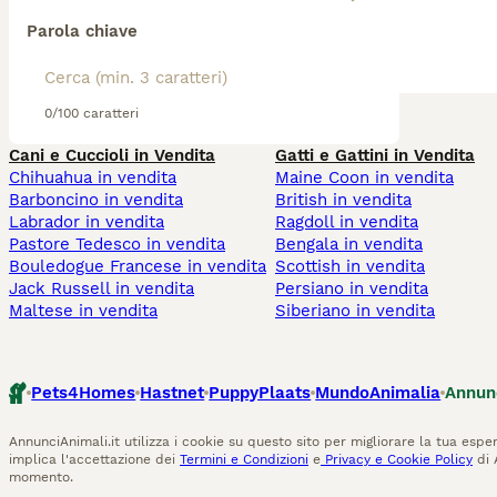
Parola chiave
0/100 caratteri
Cani e Cuccioli in Vendita
Gatti e Gattini in Vendita
Chihuahua in vendita
Maine Coon in vendita
Barboncino in vendita
British in vendita
Labrador in vendita
Ragdoll in vendita
Pastore Tedesco in vendita
Bengala in vendita
Bouledogue Francese in vendita
Scottish in vendita
Jack Russell in vendita
Persiano in vendita
Maltese in vendita
Siberiano in vendita
Pets4Homes
Hastnet
PuppyPlaats
MundoAnimalia
Annun
AnnunciAnimali.it utilizza i cookie su questo sito per migliorare la tua esper
implica l'accettazione dei
Termini e Condizioni
e
Privacy e Cookie Policy
di 
momento.