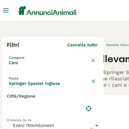
Filtri
Cancella tutto
Sezione Alle
Allevam
Categorie
Cani
Gli Springer 
viene rilascia
Razza
Springer Spaniel Inglese
- per i cani e
Città/Regione
Distanza da te