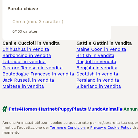
Parola chiave
0/100 caratteri
Cani e Cuccioli in Vendita
Gatti e Gattini in Vendita
Chihuahua in vendita
Maine Coon in vendita
Barboncino in vendita
British in vendita
Labrador in vendita
Ragdoll in vendita
Pastore Tedesco in vendita
Bengala in vendita
Bouledogue Francese in vendita
Scottish in vendita
Jack Russell in vendita
Persiano in vendita
Maltese in vendita
Siberiano in vendita
Pets4Homes
Hastnet
PuppyPlaats
MundoAnimalia
Annun
AnnunciAnimali.it utilizza i cookie su questo sito per migliorare la tua esper
implica l'accettazione dei
Termini e Condizioni
e
Privacy e Cookie Policy
di 
momento.