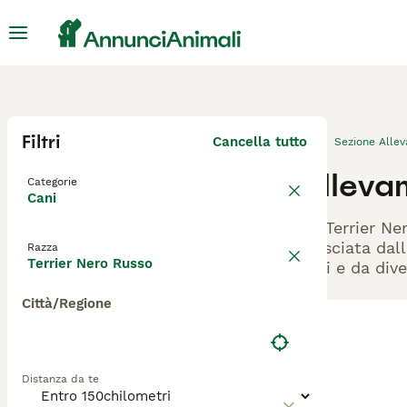
Filtri
Cancella tutto
Sezione Alle
Allevam
Categorie
Cani
Gli Terrier N
rilasciata dal
Razza
Terrier Nero Russo
cani e da dive
Città/Regione
Distanza da te