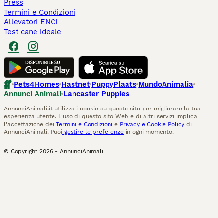
Press
Termini e Condizioni
Allevatori ENCI
Test cane ideale
Pets4Homes
Hastnet
PuppyPlaats
MundoAnimalia
Annunci Animali
Lancaster Puppies
AnnunciAnimali.it utilizza i cookie su questo sito per migliorare la tua
esperienza utente. L'uso di questo sito Web e di altri servizi implica
l'accettazione dei
Termini e Condizioni
e
Privacy e Cookie Policy
di
AnnunciAnimali. Puoi
gestire le preferenze
in ogni momento.
© Copyright
2026
-
AnnunciAnimali