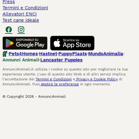
Press
Termini e Condizioni
Allevatori ENCI
Test cane ideale
Pets4Homes
Hastnet
PuppyPlaats
MundoAnimalia
Annunci Animali
Lancaster Puppies
AnnunciAnimali.it utilizza i cookie su questo sito per migliorare la tua
esperienza utente. L'uso di questo sito Web e di altri servizi implica
l'accettazione dei
Termini e Condizioni
e
Privacy e Cookie Policy
di
AnnunciAnimali. Puoi
gestire le preferenze
in ogni momento.
© Copyright
2026
-
AnnunciAnimali