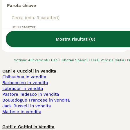
Parola chiave
0/100 caratteri
Abbiamo trovato 0 Allevamento di Tibetan
Spaniel, Pordenone.
Mostra risultati
(
0
)
Prova invece a cercare tutti i Cani
Sezione Allevamenti
Cani
Tibetan Spaniel
Friuli-Venezia Giulia
P
Cani e Cuccioli in Vendita
Chihuahua in vendita
Barboncino in vendita
Labrador in vendita
Pastore Tedesco in vendita
Bouledogue Francese in vendita
Jack Russell in vendita
Maltese in vendita
Gatti e Gattini in Vendita