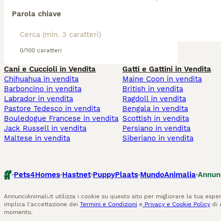
Parola chiave
0/100 caratteri
Cani e Cuccioli in Vendita
Gatti e Gattini in Vendita
Chihuahua in vendita
Maine Coon in vendita
Barboncino in vendita
British in vendita
Labrador in vendita
Ragdoll in vendita
Pastore Tedesco in vendita
Bengala in vendita
Bouledogue Francese in vendita
Scottish in vendita
Jack Russell in vendita
Persiano in vendita
Maltese in vendita
Siberiano in vendita
Pets4Homes
Hastnet
PuppyPlaats
MundoAnimalia
Annun
AnnunciAnimali.it utilizza i cookie su questo sito per migliorare la tua esper
implica l'accettazione dei
Termini e Condizioni
e
Privacy e Cookie Policy
di 
momento.