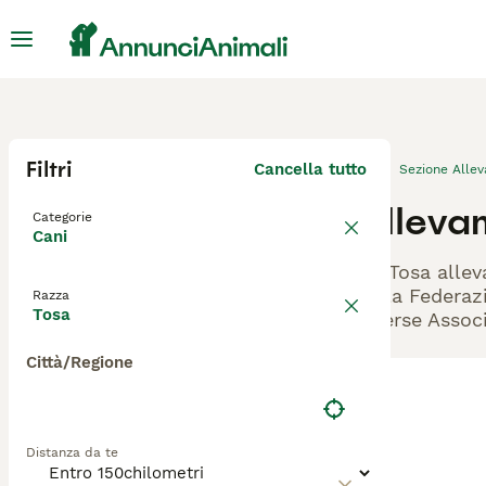
Filtri
Cancella tutto
Sezione Alle
Allevam
Categorie
Cani
Gli Tosa allev
dalla Federazi
Razza
Tosa
diverse Associ
Città/Regione
Distanza da te