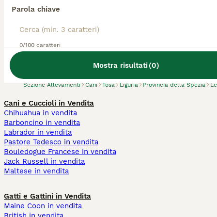
Parola chiave
Abbiamo trovato 0 Allevamento di Tosa,
0/100 caratteri
Lerici.
Prova invece a cercare tutti i Cani
Mostra risultati
(
0
)
Sezione Allevamenti
Cani
Tosa
Liguria
Provincia della Spezia
Le
Cani e Cuccioli in Vendita
Chihuahua in vendita
Barboncino in vendita
Labrador in vendita
Pastore Tedesco in vendita
Bouledogue Francese in vendita
Jack Russell in vendita
Maltese in vendita
Gatti e Gattini in Vendita
Maine Coon in vendita
British in vendita