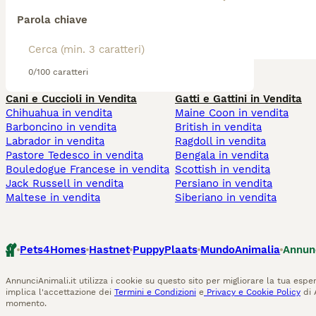
Parola chiave
0/100 caratteri
Cani e Cuccioli in Vendita
Gatti e Gattini in Vendita
Chihuahua in vendita
Maine Coon in vendita
Barboncino in vendita
British in vendita
Labrador in vendita
Ragdoll in vendita
Pastore Tedesco in vendita
Bengala in vendita
Bouledogue Francese in vendita
Scottish in vendita
Jack Russell in vendita
Persiano in vendita
Maltese in vendita
Siberiano in vendita
Pets4Homes
Hastnet
PuppyPlaats
MundoAnimalia
Annun
AnnunciAnimali.it utilizza i cookie su questo sito per migliorare la tua esper
implica l'accettazione dei
Termini e Condizioni
e
Privacy e Cookie Policy
di 
momento.