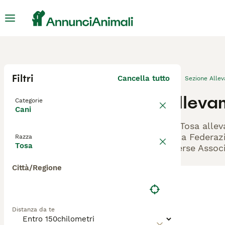
Filtri
Cancella tutto
Sezione Alle
Alleva
Categorie
Cani
Gli Tosa allev
dalla Federazi
Razza
Tosa
diverse Associ
Città/Regione
Distanza da te