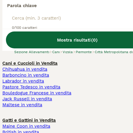
Parola chiave
Abbiamo trovato 0 Allevamento di Vizsla,
0/100 caratteri
Moncalieri.
Prova invece a cercare tutti i Cani
Mostra risultati
(
0
)
Sezione Allevamenti
Cani
Vizsla
Piemonte
Città Metropolitana di
Cani e Cuccioli in Vendita
Chihuahua in vendita
Barboncino in vendita
Labrador in vendita
Pastore Tedesco in vendita
Bouledogue Francese in vendita
Jack Russell in vendita
Maltese in vendita
Gatti e Gattini in Vendita
Maine Coon in vendita
British in vendita