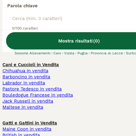
Parola chiave
Abbiamo trovato 0 Allevamento di Vizsla,
0/100 caratteri
Surbo.
Prova invece a cercare tutti i Cani
Mostra risultati
(
0
)
Sezione Allevamenti
Cani
Vizsla
Puglia
Provincia di Lecce
Surb
Cani e Cuccioli in Vendita
Chihuahua in vendita
Barboncino in vendita
Labrador in vendita
Pastore Tedesco in vendita
Bouledogue Francese in vendita
Jack Russell in vendita
Maltese in vendita
Gatti e Gattini in Vendita
Maine Coon in vendita
British in vendita