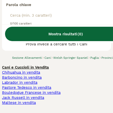
Parola chiave
0/100 caratteri
Abbiamo trovato 0 Allevamento di Welsh
Mostra risultati
(
0
)
Springer Spaniel, Carovigno.
Prova invece a cercare tutti i Cani
Sezione Allevamenti
Cani
Welsh Springer Spaniel
Puglia
Provinci
Cani e Cuccioli in Vendita
Chihuahua in vendita
Barboncino in vendita
Labrador in vendita
Pastore Tedesco in vendita
Bouledogue Francese in vendita
Jack Russell in vendita
Maltese in vendita