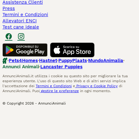
Assistenza Clienti
Press
Termini e Condizioni
Allevatori ENCI
Test cane ideale
Pets4Homes
Hastnet
PuppyPlaats
MundoAnimalia
Annunci Animali
Lancaster Puppies
AnnunciAnimali.it utilizza i cookie su questo sito per migliorare la tua
esperienza utente. L'uso di questo sito Web e di altri servizi implica
l'accettazione dei
Termini e Condizioni
e
Privacy e Cookie Policy
di
AnnunciAnimali. Puoi
gestire le preferenze
in ogni momento.
© Copyright
2026
-
AnnunciAnimali