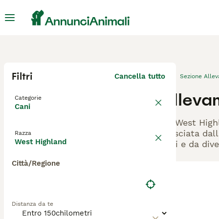
Filtri
Cancella tutto
Sezione Alle
Allevam
Categorie
Cani
Gli West High
rilasciata dal
Razza
West Highland
cani e da dive
Città/Regione
Distanza da te