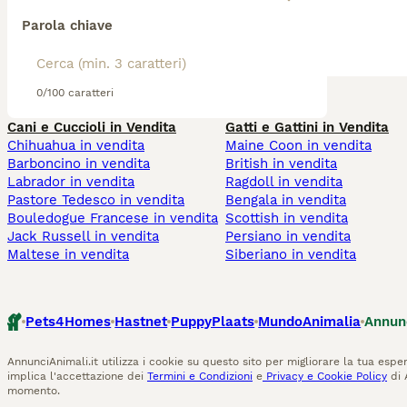
Parola chiave
0/100 caratteri
Cani e Cuccioli in Vendita
Gatti e Gattini in Vendita
Chihuahua in vendita
Maine Coon in vendita
Barboncino in vendita
British in vendita
Labrador in vendita
Ragdoll in vendita
Pastore Tedesco in vendita
Bengala in vendita
Bouledogue Francese in vendita
Scottish in vendita
Jack Russell in vendita
Persiano in vendita
Maltese in vendita
Siberiano in vendita
Pets4Homes
Hastnet
PuppyPlaats
MundoAnimalia
Annun
AnnunciAnimali.it utilizza i cookie su questo sito per migliorare la tua esper
implica l'accettazione dei
Termini e Condizioni
e
Privacy e Cookie Policy
di 
momento.