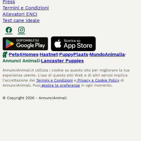
Press
Termini e Condizioni
Allevatori ENCI
Test cane ideale
Pets4Homes
Hastnet
PuppyPlaats
MundoAnimalia
Annunci Animali
Lancaster Puppies
AnnunciAnimali.it utilizza i cookie su questo sito per migliorare la tua
esperienza utente. L'uso di questo sito Web e di altri servizi implica
l'accettazione dei
Termini e Condizioni
e
Privacy e Cookie Policy
di
AnnunciAnimali. Puoi
gestire le preferenze
in ogni momento.
© Copyright
2026
-
AnnunciAnimali