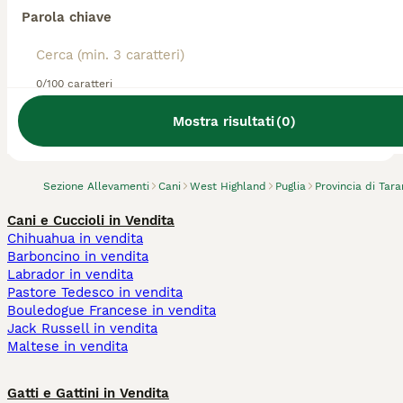
Parola chiave
0/100 caratteri
Abbiamo trovato 0 Allevamento di West
Highland, Laterza.
Mostra risultati
(
0
)
Prova invece a cercare tutti i Cani
Sezione Allevamenti
Cani
West Highland
Puglia
Provincia di Tara
Cani e Cuccioli in Vendita
Chihuahua in vendita
Barboncino in vendita
Labrador in vendita
Pastore Tedesco in vendita
Bouledogue Francese in vendita
Jack Russell in vendita
Maltese in vendita
Gatti e Gattini in Vendita