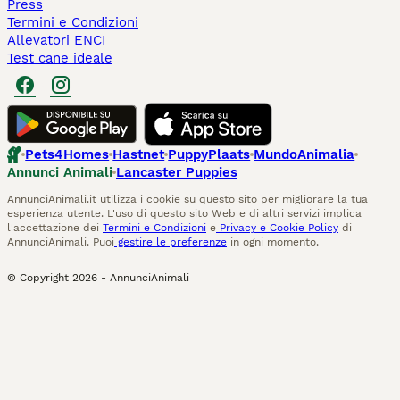
Press
Termini e Condizioni
Allevatori ENCI
Test cane ideale
Pets4Homes
Hastnet
PuppyPlaats
MundoAnimalia
Annunci Animali
Lancaster Puppies
AnnunciAnimali.it utilizza i cookie su questo sito per migliorare la tua
esperienza utente. L'uso di questo sito Web e di altri servizi implica
l'accettazione dei
Termini e Condizioni
e
Privacy e Cookie Policy
di
AnnunciAnimali. Puoi
gestire le preferenze
in ogni momento.
© Copyright
2026
-
AnnunciAnimali