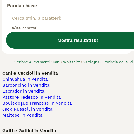
Parola chiave
0/100 caratteri
Abbiamo trovato 0 Allevamento di Wolfspitz,
Guspini.
Mostra risultati
(
0
)
Prova invece a cercare tutti i Cani
Sezione Allevamenti
Cani
Wolfspitz
Sardegna
Provincia del Sud
Cani e Cuccioli in Vendita
Chihuahua in vendita
Barboncino in vendita
Labrador in vendita
Pastore Tedesco in vendita
Bouledogue Francese in vendita
Jack Russell in vendita
Maltese in vendita
Gatti e Gattini in Vendita